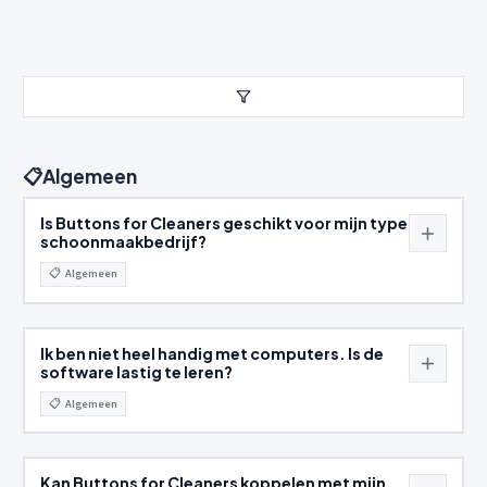
Buttons for Cleaners is offertesoftware en operatieplatform v
Alle Categorieën
📋
Algemeen
✅
CIAO (Check-in/Check-out)
📋
Algemeen
Is Buttons for Cleaners geschikt voor mijn type
schoonmaakbedrijf?
📋
Algemeen
Ik ben niet heel handig met computers. Is de
software lastig te leren?
📋
Algemeen
Kan Buttons for Cleaners koppelen met mijn