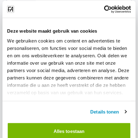
📋
Algemeen
Kan ik een proefperiode starten?
Deze website maakt gebruik van cookies
📋
Algemeen
We gebruiken cookies om content en advertenties te
personaliseren, om functies voor social media te bieden
en om ons websiteverkeer te analyseren. Ook delen we
Wat zit er in het basispakket?
informatie over uw gebruik van onze site met onze
📋
Algemeen
partners voor social media, adverteren en analyse. Deze
partners kunnen deze gegevens combineren met andere
informatie die u aan ze heeft verstrekt of die ze hebben
Kan ik later van pakket wisselen?
verzameld op basis van uw gebruik van hun services.
📋
Algemeen
Details tonen
✅
CIAO (Check-in/Check-out)
Alles toestaan