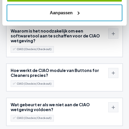
Wat houdt de CIAO wetgeving precies in?
✅
CIAO (Check-in/Check-out)
Aanpassen
Waarom is het noodzakelijk om een
softwaretool aan te schaffen voor de CIAO
wetgeving?
✅
CIAO (Check-in/Check-out)
Hoe werkt de CIAO module van Buttons for
Cleaners precies?
✅
CIAO (Check-in/Check-out)
Wat gebeurt er als we niet aan de CIAO
wetgeving voldoen?
✅
CIAO (Check-in/Check-out)