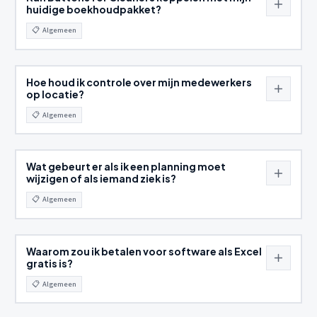
huidige boekhoudpakket?
📋
Algemeen
Hoe houd ik controle over mijn medewerkers
op locatie?
📋
Algemeen
Wat gebeurt er als ik een planning moet
wijzigen of als iemand ziek is?
📋
Algemeen
Waarom zou ik betalen voor software als Excel
gratis is?
📋
Algemeen