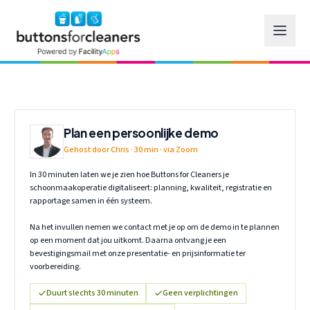
Ga naar hoofdinhoud
Vraag een gratis demo van Buttons for Cleaners aan en ontdek h
Plan een persoonlijke demo
Gehost door Chris · 30 min · via Zoom
In 30 minuten laten we je zien hoe Buttons for Cleaners je
schoonmaakoperatie digitaliseert: planning, kwaliteit, registratie en
rapportage samen in één systeem.
Na het invullen nemen we contact met je op om de demo in te plannen
op een moment dat jou uitkomt. Daarna ontvang je een
bevestigingsmail met onze presentatie- en prijsinformatie ter
voorbereiding.
Duurt slechts 30 minuten
Geen verplichtingen