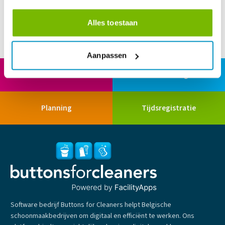
“
Onze mensen hebben alles op hun telefoon: welke klus, waar en
wat te doen. Geen misverstanden meer.
”
—
Operations manager, Antwerpen
Alles toestaan
Aanpassen
Calculatie
VR Training
Planning
Tijdsregistratie
Software bedrijf Buttons for Cleaners helpt Belgische
schoonmaakbedrijven om digitaal en efficiënt te werken. Ons