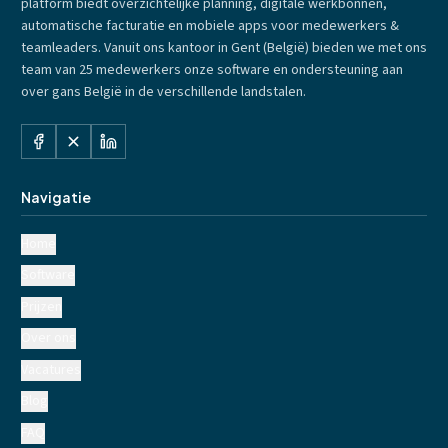
platform biedt overzichtelijke planning, digitale werkbonnen,
automatische facturatie en mobiele apps voor medewerkers &
teamleaders. Vanuit ons kantoor in Gent (België) bieden we met ons
team van 25 medewerkers onze software en ondersteuning aan
over gans België in de verschillende landstalen.
Navigatie
Home
Software
Prijzen
Over ons
Vacatures
Blog
FAQ