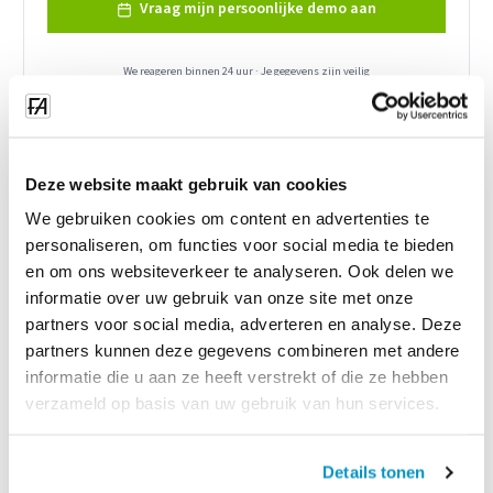
Vraag mijn persoonlijke demo aan
We reageren binnen 24 uur · Je gegevens zijn veilig
Jij vult het formulier in
Deze website maakt gebruik van cookies
Wij bellen om in te plannen
We gebruiken cookies om content en advertenties te
personaliseren, om functies voor social media te bieden
Bevestiging + prijzen
en om ons websiteverkeer te analyseren. Ook delen we
informatie over uw gebruik van onze site met onze
partners voor social media, adverteren en analyse. Deze
partners kunnen deze gegevens combineren met andere
informatie die u aan ze heeft verstrekt of die ze hebben
Wat klanten zeggen
verzameld op basis van uw gebruik van hun services.
“
Wij plannen nu 30% sneller. Vervanging regelen kost geen ochtend
meer.
”
—
Schoonmaakbedrijf, Gent
Details tonen