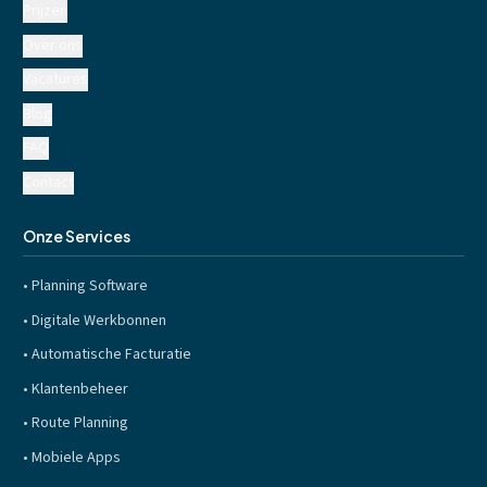
Prijzen
Over ons
Vacatures
Blog
FAQ
Contact
Onze Services
•
Planning Software
•
Digitale Werkbonnen
•
Automatische Facturatie
•
Klantenbeheer
•
Route Planning
•
Mobiele Apps